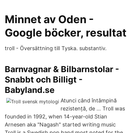
Minnet av Oden -
Google böcker, resultat
troll - Översättning till Tyska. substantiv.
Barnvagnar & Bilbarnstolar -
Snabbt och Billigt -
Babyland.se
Atunci când întâmpină
rezistență, de … Troll was
founded in 1992, when 14-year-old Stian
Arnesen aka "Nagash" started writing music
Troll is a Swedish pop band most noted for the