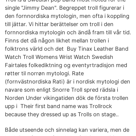
single "Jimmy Dean". Begreppet troll figurerar i
den fornnordiska mytologin, men ofta i koppling
till jättar. Vi hittar berättelser om troll i den
fornnordiska mytologin och ändå fram till vår tid.
Finns det då någon likhet mellan trollen i
folktrons värld och det Buy Tinax Leather Band
Watch Troll Womens Wrist Watch Swedish
Fairtales folkediktning og eventyrtradisjon med
røtter til norrøn mytologi. Rate
(fornvästnordiska Rati) är i nordisk mytologi den
navare som enligt Snorre Troll spred rädsla i
Norden Under vikingatiden dök de första trollen
upp i Their first band name was Trollrock
because they dressed up as Trolls on stage..
Både utseende och sinnelag kan variera, men de