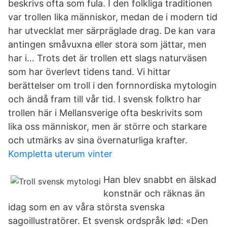
beskrivs ofta som fula. I den folkliga traditionen
var trollen lika människor, medan de i modern tid
har utvecklat mer särpräglade drag. De kan vara
antingen småvuxna eller stora som jättar, men
har i… Trots det är trollen ett slags naturväsen
som har överlevt tidens tand. Vi hittar
berättelser om troll i den fornnordiska mytologin
och ändå fram till vår tid. I svensk folktro har
trollen här i Mellansverige ofta beskrivits som
lika oss människor, men är större och starkare
och utmärks av sina övernaturliga krafter.
Kompletta uterum vinter
Han blev snabbt en älskad
konstnär och räknas än
idag som en av våra största svenska
sagoillustratörer. Et svensk ordspråk lød: «Den