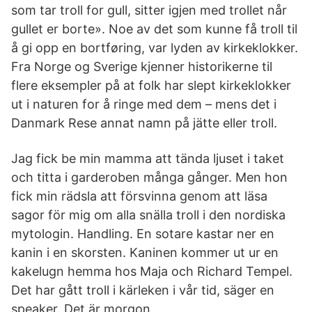
som tar troll for gull, sitter igjen med trollet når
gullet er borte». Noe av det som kunne få troll til
å gi opp en bortføring, var lyden av kirkeklokker.
Fra Norge og Sverige kjenner historikerne til
flere eksempler på at folk har slept kirkeklokker
ut i naturen for å ringe med dem – mens det i
Danmark Rese annat namn på jätte eller troll.
Jag fick be min mamma att tända ljuset i taket
och titta i garderoben många gånger. Men hon
fick min rädsla att försvinna genom att läsa
sagor för mig om alla snälla troll i den nordiska
mytologin. Handling. En sotare kastar ner en
kanin i en skorsten. Kaninen kommer ut ur en
kakelugn hemma hos Maja och Richard Tempel.
Det har gått troll i kärleken i vår tid, säger en
speaker. Det är morgon.