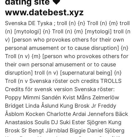
dating site ❤️️
www.datebest.xyz
Svenska DE Tyska ; troll (n) {n} Troll (n) {m} troll
(n) [mytologi] {n} Troll (n) {m} [mytologi] troll (n
v) [person who provokes others for their own
personal amusement or to cause disruption] {n}
Troll (n v) {m} [person who provokes others for
their own personal amusement or to cause
disruption] troll (n v) [supernatural being] {n}
Troll (n v Svenska röster och credits TROLLS
Credits för svensk version Svenska röster:
Poppy Mimmi Sandén Kvist Måns Zelmerlöw
Bridget Linda Åslund Kung Brosk Jr Freddy
Åsblom Kocken Charlotte Ardai Jennefors Bäck
Anastasios Soulis DJ Suki Ester Sjögren Kung
Brosk Sr Bengt Järnblad Biggie Daniel Sjöberg