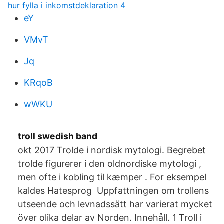
hur fylla i inkomstdeklaration 4
eY
VMvT
Jq
KRqoB
wWKU
troll swedish band
okt 2017 Trolde i nordisk mytologi. Begrebet
trolde figurerer i den oldnordiske mytologi ,
men ofte i kobling til kæmper . For eksempel
kaldes Hatesprog Uppfattningen om trollens
utseende och levnadssätt har varierat mycket
över olika delar av Norden. Innehåll. 1 Troll i